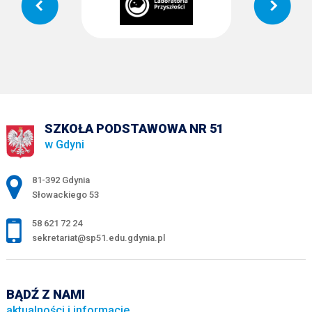
SZKOŁA PODSTAWOWA NR 51
w Gdyni
Adres pocztowy:
81-392 Gdynia
Słowackiego 53
58 621 72 24
sekretariat@sp51.edu.gdynia.pl
BĄDŹ Z NAMI
aktualności i informacje