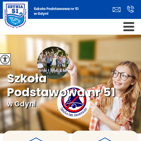
Szkoła
Podstawowa nr 51
w Gdyni