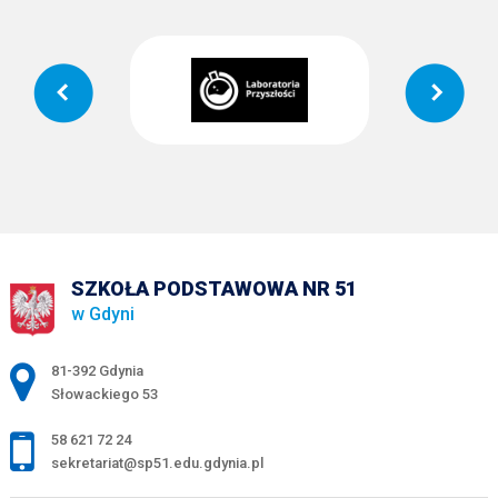
SZKOŁA PODSTAWOWA NR 51
w Gdyni
Adres pocztowy:
81-392 Gdynia
Słowackiego 53
58 621 72 24
sekretariat@sp51.edu.gdynia.pl