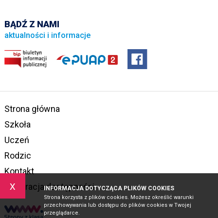
BĄDŹ Z NAMI
aktualności i informacje
Strona główna
Szkoła
Uczeń
Rodzic
Kontakt
x
Deklaracja dostępności
INFORMACJA DOTYCZĄCA PLIKÓW COOKIES
Strona korzysta z plików cookies. Możesz określić warunki
przechowywania lub dostępu do plików cookies w Twojej
przeglądarce.