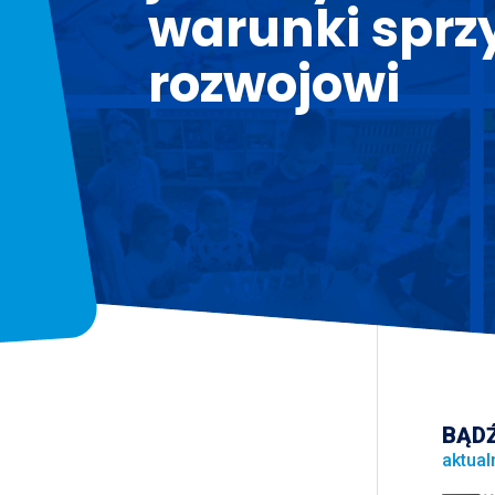
warunki sprz
rozwojowi
BĄDŹ
aktual