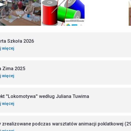
rta Szkoła 2026
j więcej
a Zima 2025
j więcej
ekt ''Lokomotywa'' według Juliana Tuwima
j więcej
y zrealizowane podczas warsztatów animacji poklatkowej (29.0