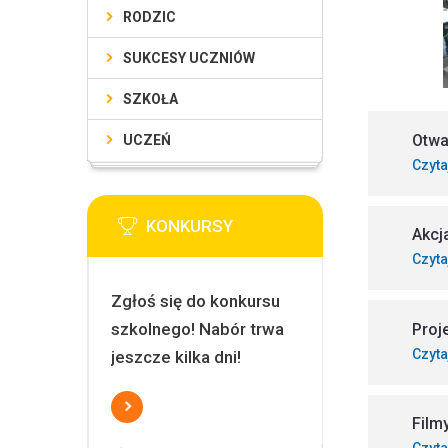
RODZIC
SUKCESY UCZNIÓW
SZKOŁA
Otwa
UCZEŃ
Czyta
KONKURSY
Akcj
Czyta
Zgłoś się do konkursu
szkolnego! Nabór trwa
Proj
Czyta
jeszcze kilka dni!
Film