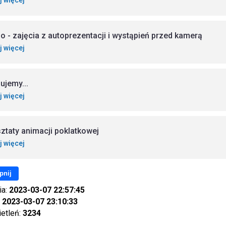
j więcej
io - zajęcia z autoprezentacji i wystąpień przed kamerą
j więcej
ujemy...
j więcej
ztaty animacji poklatkowej
j więcej
pnij
ia:
2023-03-07 22:57:45
:
2023-03-07 23:10:33
ietleń:
3234