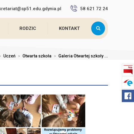
kretariat@sp51.edu.gdynia.pl
58 621 72 24
RODZIC
KONTAKT
>
Uczeń
>
Otwarta szkoła
>
Galeria Otwartej szkoły ...