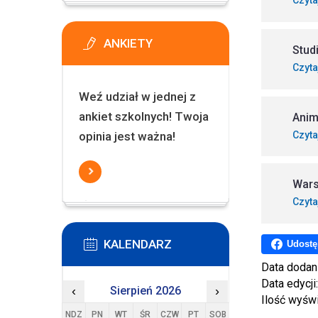
Czyta
ANKIETY
Stud
Czyta
Weź udział w jednej z
ankiet szkolnych! Twoja
Anim
Czyta
opinia jest ważna!
Wars
Czyta
KALENDARZ
Udostę
Data dodan
Data edycji
‹
Sierpień 2026
›
Ilość wyśw
NDZ
PN
WT
ŚR
CZW
PT
SOB