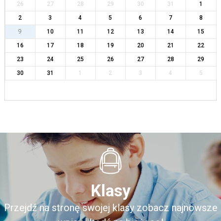
26
27
28
29
30
31
1
2
3
4
5
6
7
8
9
10
11
12
13
14
15
16
17
18
19
20
21
22
23
24
25
26
27
28
29
30
31
1
2
3
4
5
Klasy
Przejdź na stronę swojej klasy zobacz najnowsze