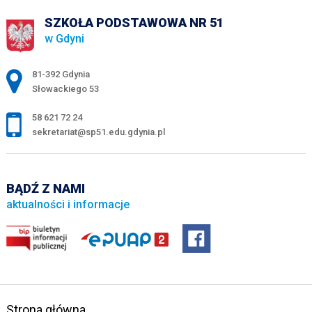
SZKOŁA PODSTAWOWA NR 51
w Gdyni
Adres pocztowy:
81-392 Gdynia
Słowackiego 53
58 621 72 24
sekretariat@sp51.edu.gdynia.pl
BĄDŹ Z NAMI
aktualności i informacje
Strona główna