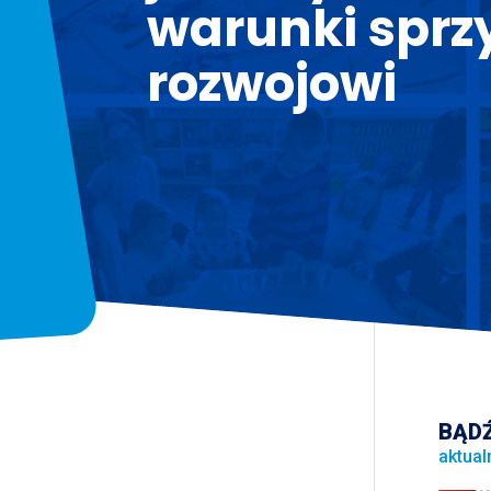
warunki sprz
rozwojowi
BĄDŹ
aktual