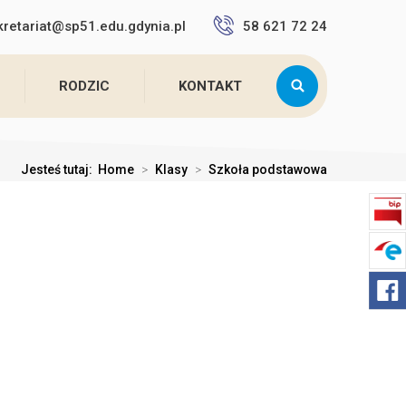
kretariat@sp51.edu.gdynia.pl
58 621 72 24
RODZIC
KONTAKT
Jesteś tutaj:
Home
>
Klasy
>
Szkoła podstawowa