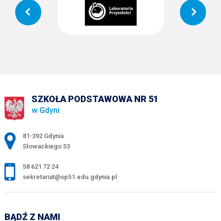
SZKOŁA PODSTAWOWA NR 51
w Gdyni
Adres pocztowy:
81-392 Gdynia
Słowackiego 53
58 621 72 24
sekretariat@sp51.edu.gdynia.pl
BĄDŹ Z NAMI