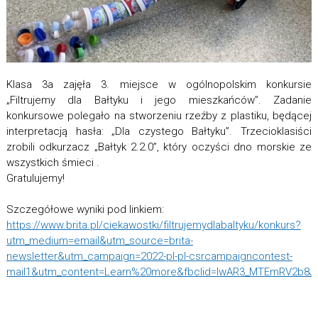
Klasa 3a zajęła 3. miejsce w ogólnopolskim konkursie
„Filtrujemy dla Bałtyku i jego mieszkańców”. Zadanie
konkursowe polegało na stworzeniu rzeźby z plastiku, będącej
interpretacją hasła: „Dla czystego Bałtyku”. Trzecioklasiści
zrobili odkurzacz „Bałtyk 2.2.0”, który oczyści dno morskie ze
wszystkich śmieci .
Gratulujemy!
Szczegółowe wyniki pod linkiem:
https://www.brita.pl/ciekawostki/filtrujemydlabaltyku/konkurs?
utm_medium=email&utm_source=brita-
newsletter&utm_campaign=2022-pl-pl-csrcampaigncontest-
mail1&utm_content=Learn%20more&fbclid=IwAR3_MTEmRV2b8