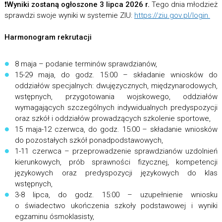
❗️
Wyniki zostaną ogłoszone 3 lipca 2026 r.
Tego dnia młodzież
sprawdzi swoje wyniki w systemie ZIU:
https://ziu.gov.pl/login.
Harmonogram rekrutacji
8 maja – podanie terminów sprawdzianów,
15-29 maja, do godz. 15:00 – składanie wniosków do
oddziałów specjalnych: dwujęzycznych, międzynarodowych,
wstępnych, przygotowania wojskowego, oddziałów
wymagających szczególnych indywidualnych predyspozycji
oraz szkół i oddziałów prowadzących szkolenie sportowe,
15 maja-12 czerwca, do godz. 15:00 – składanie wniosków
do pozostałych szkół ponadpodstawowych,
1-11 czerwca – przeprowadzenie sprawdzianów uzdolnień
kierunkowych, prób sprawności fizycznej, kompetencji
językowych oraz predyspozycji językowych do klas
wstępnych,
3-8 lipca, do godz. 15:00 – uzupełnienie wniosku
o świadectwo ukończenia szkoły podstawowej i wyniki
egzaminu ósmoklasisty,