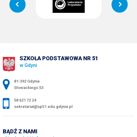
SZKOŁA PODSTAWOWA NR 51
w Gdyni
Adres pocztowy:
81-392 Gdynia
Słowackiego 53
58 621 72 24
sekretariat@sp51.edu.gdynia.pl
BĄDŹ Z NAMI